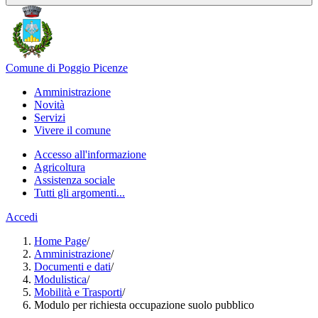
Comune di Poggio Picenze
Amministrazione
Novità
Servizi
Vivere il comune
Accesso all'informazione
Agricoltura
Assistenza sociale
Tutti gli argomenti...
Accedi
Home Page
/
Amministrazione
/
Documenti e dati
/
Modulistica
/
Mobilità e Trasporti
/
Modulo per richiesta occupazione suolo pubblico