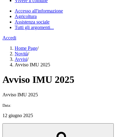
Vivere il comune
Accesso all'informazione
Agricoltura
Assistenza sociale
Tutti gli argomenti...
Accedi
Home Page
/
Novità
/
Avvisi
/
Avviso IMU 2025
Avviso IMU 2025
Avviso IMU 2025
Data:
12 giugno 2025